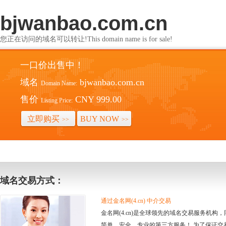
bjwanbao.com.cn
您正在访问的域名可以转让!This domain name is for sale!
一口价出售中！
域名
bjwanbao.com.cn
Domain Name:
售价
CNY 999.00
Listing Price:
立即购买
BUY NOW
>>
>>
域名交易方式：
通过金名网(4.cn) 中介交易
金名网(4.cn)是全球领先的域名交易服务机
简单、安全、专业的第三方服务！ 为了保证交