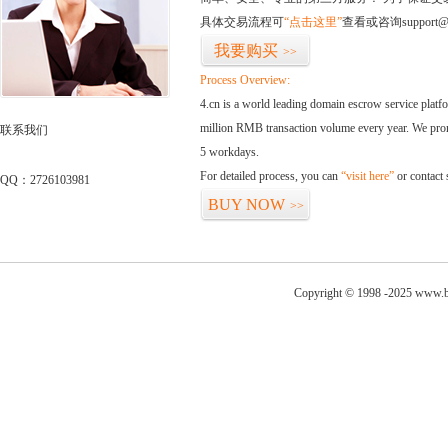
具体交易流程可
“点击这里”
查看或咨询support@
我要购买
>>
Process Overview:
4.cn is a world leading domain escrow service plat
million RMB transaction volume every year. We promi
联系我们
5 workdays.
For detailed process, you can
“visit here”
or contact
QQ：2726103981
BUY NOW
>>
Copyright © 1998 -2025 www.b